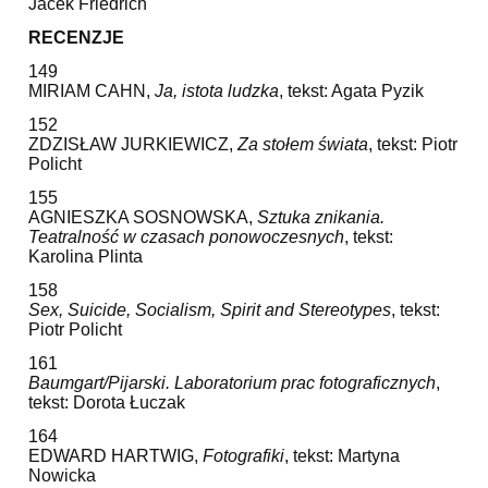
Jacek Friedrich
RECENZJE
149
MIRIAM CAHN,
Ja, istota ludzka
, tekst: Agata Pyzik
152
ZDZISŁAW JURKIEWICZ,
Za stołem świata
, tekst: Piotr
Policht
155
AGNIESZKA SOSNOWSKA,
Sztuka znikania.
Teatralność w czasach ponowoczesnych
, tekst:
Karolina Plinta
158
Sex, Suicide, Socialism, Spirit and Stereotypes
, tekst:
Piotr Policht
161
Baumgart/Pijarski. Laboratorium prac fotograficznych
,
tekst: Dorota Łuczak
164
EDWARD HARTWIG,
Fotografiki
, tekst: Martyna
Nowicka