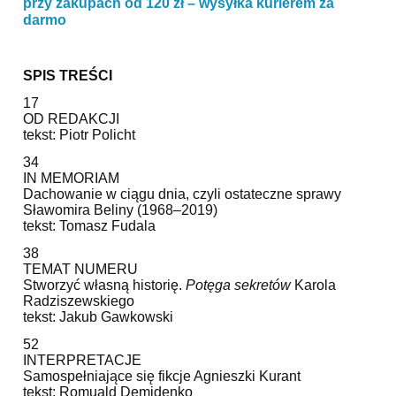
przy zakupach od 120 zł – wysyłka kurierem za
darmo
SPIS TREŚCI
17
OD REDAKCJI
tekst: Piotr Policht
34
IN MEMORIAM
Dachowanie w ciągu dnia, czyli ostateczne sprawy
Sławomira Beliny (1968–2019)
tekst: Tomasz Fudala
38
TEMAT NUMERU
Stworzyć własną historię.
Potęga sekretów
Karola
Radziszewskiego
tekst: Jakub Gawkowski
52
INTERPRETACJE
Samospełniające się fikcje Agnieszki Kurant
tekst: Romuald Demidenko