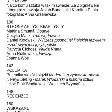
ROZMOWA
Na co komu sztuka w takim świecie. Ze Zbigniewem
Liberą rozmawiają Jakub Banasiak i Karolina Plinta
fotografie: Anna Grzelewska
136
STRONA ARTYSTKI/ARTYSTY
Martina Smutná,
Couple
Cecylia Malik,
Troć wędrowna
Daniel Kotowski,
W Rzeczypospolitej Polskiej językiem
urzędowym jest język polski
Patrycja Cichosz,
Valida Vrana
Anna Rutkowska,
Inwazja
Joanna Woś
142
POLEMIKA
Polemika wokół książki
Modernizm żydowsko-polski.
Henryk Streng / Marek Włodarski a historia sztuki
tekst: Piotr Słodkowski, Wojciech Szymański
148
RECENZJE
180
WSKAZANE