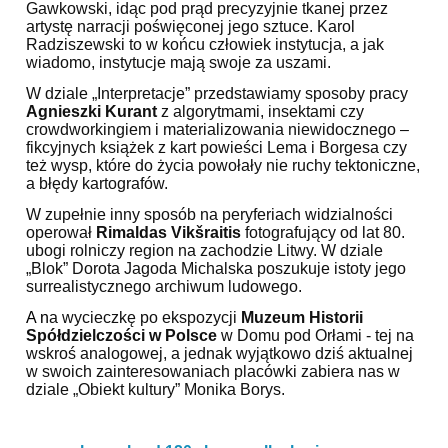
Gawkowski, idąc pod prąd precyzyjnie tkanej przez
artystę narracji poświęconej jego sztuce. Karol
Radziszewski to w końcu człowiek instytucja, a jak
wiadomo, instytucje mają swoje za uszami.
W dziale „Interpretacje” przedstawiamy sposoby pracy
Agnieszki Kurant
z algorytmami, insektami czy
crowdworkingiem i materializowania niewidocznego –
fikcyjnych książek z kart powieści Lema i Borgesa czy
też wysp, kt
ó
re do
życia powołały nie ruchy tektoniczne,
a błędy kartograf
ó
w.
W zupełnie inny spos
ó
b na peryferiach widzialności
operował
Rimaldas Vik
š
raitis
fotografujący od lat 80.
ubogi rolniczy region na zachodzie Litwy. W dziale
„Blok” Dorota Jagoda Michalska poszukuje istoty jego
surrealistycznego archiwum ludowego.
A n
a wycieczkę po ekspozycji
Muzeum Historii
Spółdzielczości w Polsce
w Domu pod Orłami - tej na
wskroś analogowej, a jednak wyjątkowo dziś aktualnej
w swoich zainteresowaniach plac
ó
wki zabiera nas w
dziale „Obiekt kultury” Monika Borys.