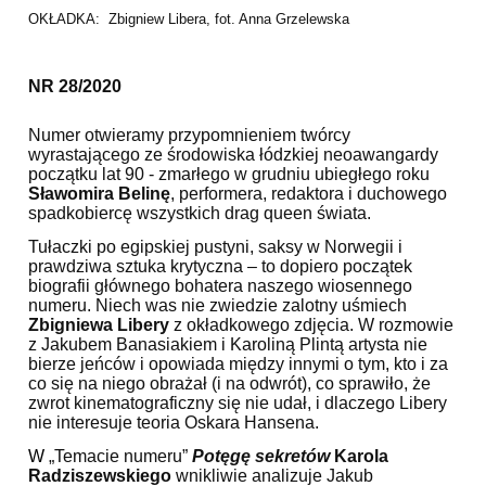
OKŁADKA: Zbigniew Libera, fot. Anna Grzelewska
NR 28/2020
Numer otwieramy przypomnieniem tw
ó
rcy
wyrastającego ze środowiska łódzkiej neoawangardy
początku lat 90 - zmarłego w grudniu ubiegłego roku
Sławomira Belinę
, performera, redaktora i duchowego
spadkobiercę wszystkich drag queen świata.
Tułaczki po egipskiej pustyni, saksy w Norwegii i
prawdziwa sztuka krytyczna – to dopiero początek
biografii głównego bohatera naszego wiosennego
numeru. Niech was nie zwiedzie zalotny uśmiech
Zbigniewa Libery
z okładkowego zdję
cia.
W rozmowie
z Jakubem Banasiakiem i Karoliną Plintą artysta nie
bierze jeńc
ó
w i opowiada między innymi o tym, kto i za
co się na niego obrażał (i na odwr
ó
t), co sprawiło, że
zwrot kinematograficzny się nie udał, i dlaczego Libery
nie interesuje teoria Oskara Hansena.
W
„Temacie numeru”
Potęgę sekret
ó
w
Karol
a
Radziszewski
ego
wnikliwie analizuje Jakub